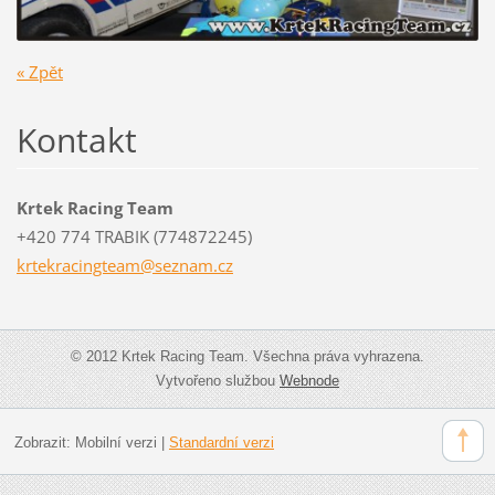
« Zpět
Kontakt
Krtek Racing Team
+420 774 TRABIK (774872245)
krtekrac
ingteam@
seznam.c
z
© 2012 Krtek Racing Team. Všechna práva vyhrazena.
Vytvořeno službou
Webnode
Zobrazit:
Mobilní verzi
|
Standardní verzi