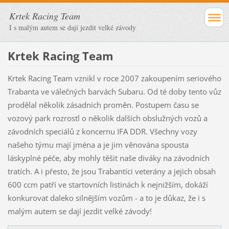
Krtek Racing Team
I s malým autem se dají jezdit velké závody
Krtek Racing Team
Krtek Racing Team vznikl v roce 2007 zakoupením seriového
Trabanta ve válečných barvách Subaru. Od té doby tento vůz
prodělal několik zásadních proměn. Postupem času se
vozový park rozrostl o několik dalších obslužných vozů a
závodních speciálů z koncernu IFA DDR. Všechny vozy
našeho týmu mají jména a je jim věnována spousta
láskyplné péče, aby mohly těšit naše diváky na závodních
tratích. A i přesto, že jsou Trabantíci veterány a jejich obsah
600 ccm patří ve startovních listinách k nejnižším, dokáží
konkurovat daleko silnějším vozům - a to je důkaz, že i s
malým autem se dají jezdit velké závody!