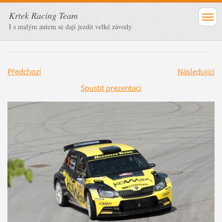
Krtek Racing Team
I s malým autem se dají jezdit velké závody
Předchozí
Následující
Spustit prezentaci