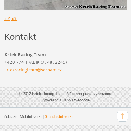
« Zpět
Kontakt
Krtek Racing Team
+420 774 TRABIK (774872245)
krtekrac
ingteam@
seznam.c
z
© 2012 Krtek Racing Team. Všechna práva vyhrazena.
Vytvořeno službou
Webnode
Zobrazit:
Mobilní verzi
|
Standardní verzi