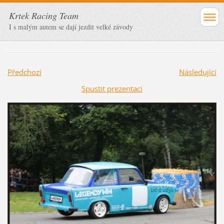
Krtek Racing Team
I s malým autem se dají jezdit velké závody
Předchozí
Následující
Spustit prezentaci