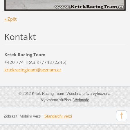
« Zpět
Kontakt
Krtek Racing Team
+420 774 TRABIK (774872245)
krtekrac
ingteam@
seznam.c
z
© 2012 Krtek Racing Team. Všechna práva vyhrazena.
Vytvořeno službou
Webnode
Zobrazit:
Mobilní verzi
|
Standardní verzi