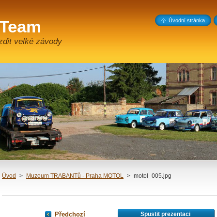
 Team
Úvodní stránka
zdit velké závody
Úvod
>
Muzeum TRABANTů - Praha MOTOL
>
motol_005.jpg
Předchozí
Spustit prezentaci