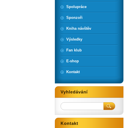
Spolupráce
Sponzoři
Kniha návštěv
Výsledky
Fan klub
E-shop
Kontakt
Vyhledávání
Kontakt