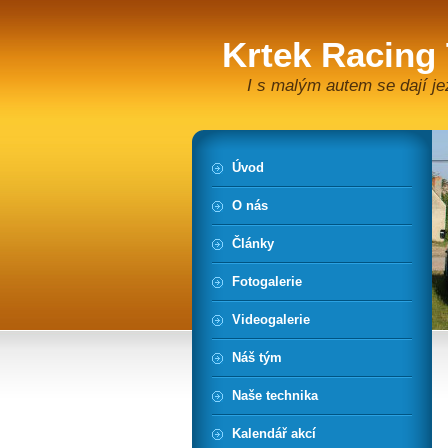
Krtek Racing
I s malým autem se dají je
Úvod
O nás
Články
Fotogalerie
Videogalerie
Náš tým
Naše technika
Kalendář akcí