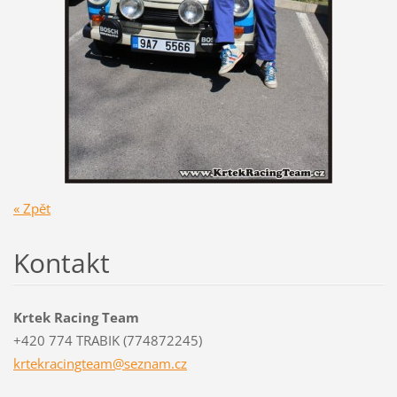
« Zpět
Kontakt
Krtek Racing Team
+420 774 TRABIK (774872245)
krtekrac
ingteam@
seznam.c
z