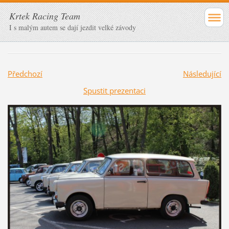
Krtek Racing Team
I s malým autem se dají jezdit velké závody
Předchozí
Následující
Spustit prezentaci