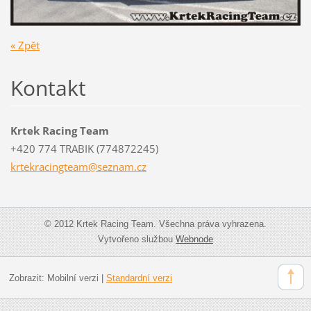
« Zpět
Kontakt
Krtek Racing Team
+420 774 TRABIK (774872245)
krtekrac
ingteam@
seznam.c
z
© 2012 Krtek Racing Team. Všechna práva vyhrazena.
Vytvořeno službou
Webnode
Zobrazit:
Mobilní verzi
|
Standardní verzi