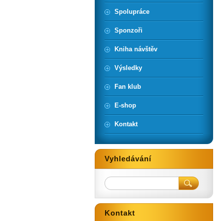
Spolupráce
Sponzoři
Kniha návštěv
Výsledky
Fan klub
E-shop
Kontakt
Vyhledávání
Kontakt