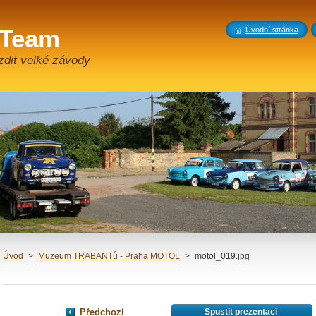
 Team
Úvodní stránka
zdit velké závody
Úvod
>
Muzeum TRABANTů - Praha MOTOL
>
motol_019.jpg
Předchozí
Spustit prezentaci