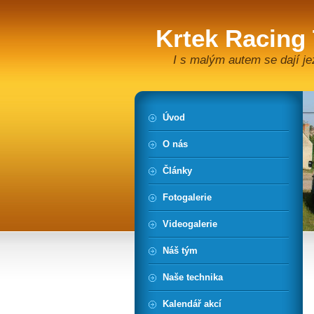
Krtek Racing
I s malým autem se dají je
Úvod
O nás
Články
Fotogalerie
Videogalerie
Náš tým
Naše technika
Kalendář akcí