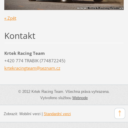
« Zpět
Kontakt
Krtek Racing Team
+420 774 TRABIK (774872245)
krtekrac
ingteam@
seznam.c
z
© 2012 Krtek Racing Team. Všechna práva vyhrazena.
Vytvořeno službou
Webnode
Zobrazit:
Mobilní verzi
|
Standardní verzi