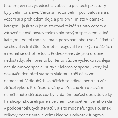
toto projeví na výsledcích a vůbec na pocitech jezdců. Ty
byly velmi příznivé. Verča si motor velmi pochvalovala a s
vozem si s přehledem dojela pro první místo v dámské
kategorii. Já (Krtek) jsem startoval taktéž s tímto vozem a
zároveň s nově postaveným slalomovým speciálem v jiné
kategorii. Velmi mne zajímalo porovnání obou vozů. "Radek"
se choval velmi čitelně, motor reagoval i v nízkých otáčkách
a nechal se ochotně točit. Podvozkově zde jsou drobné
nedostatky, ale i přes to byl tento vůz ve výsledku rychlejší
než slalomový speciál "Kitty". Slalomový speciál, který byl
dostavěn den před startem slalomu trpěl dětskými
nemocemi. V dlouhých zatáčkách se odlíval benzín a vůz
ztrácel výkon. Pro úsporu váhy a předchozím úpravám
nemělo auto stěrače, což byl v daném počasí opravdu velký
handicap. Zkoušeli jsme sice chemické ošetření čelního skla
v podobě "tekutých stěračů", ale to moc nefungovalo. Jinak
celkový pocit z auta je velmi kladný.
Podvozek fungoval