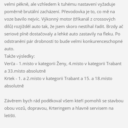
velmi pěkně, ale vzhledem k tuhému nastavení vyžaduje
poměrně brutální zacházení. Převodovka je to, co mě na
voze bavilo nejvíc. Výkonný motor (tříkanál z crossových
dílů) rozjížděl auto tak, že jsem skoro nestíhal řadit. Brzdy ač
seriové plně dostačovaly a lehké auto zastavily na fleku.
Po
odstranění pár drobností to bude velmi konkurenceschopné
auto.
Takže výsledky:
Verča - 1.místo v kategorii Ženy, 4.místo v kategorii Trabant
a 33.místo absolutně
Krtek - 1. a 2.místo v kategorii Trabant a 15. a 18.místo
absolutně
Závěrem bych rád poděkoval všem kteří pomohli se stavbou
obou vozů, dopravou, Krteringem a hlavně servisem na
letišti.