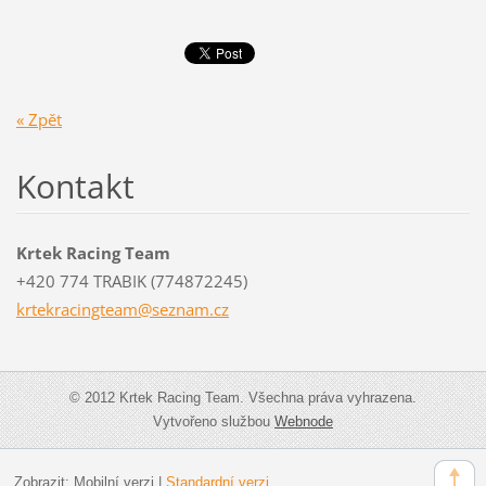
« Zpět
Kontakt
Krtek Racing Team
+420 774 TRABIK (774872245)
krtekrac
ingteam@
seznam.c
z
© 2012 Krtek Racing Team. Všechna práva vyhrazena.
Vytvořeno službou
Webnode
Zobrazit:
Mobilní verzi
|
Standardní verzi