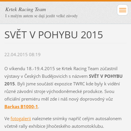
Krtek Racing Team
I s malým autem se dají jezdit velké závody
SVĚT V POHYBU 2015
22.04.2015 08:19
O víkendu 18.-19.4.2015 se Krtek Racing Team zúčastnil
výstavy v Českých Budějovicích s názvem
SVĚT V POHYBU
2015
. Byli jsme součástí expozice TWRC kde byly k vidění
různé závodní stroje východoněmecké produkce. Svou
oficiální premiéru měl zde i náš nový doprovodný vůz
Barkas B1000-1
.
Ve
fotogalerii
naleznete snímky napříč celým autosalonem
včetně rally exhibice Jihočeského automotoklubu.