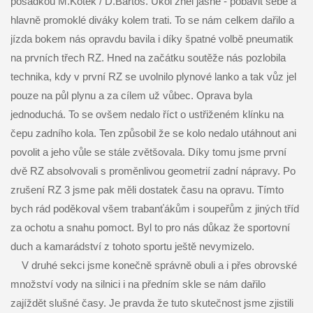
posádkou M.Kotek / D.Bartoš. Úkol zněl jasně - pobavit sebe a
hlavně promoklé diváky kolem trati. To se nám celkem dařilo a
jízda bokem nás opravdu bavila i díky špatné volbě pneumatik
na prvních třech RZ. Hned na začátku soutěže nás pozlobila
technika, kdy v první RZ se uvolnilo plynové lanko a tak vůz jel
pouze na půl plynu a za cílem už vůbec. Oprava byla
jednoduchá. To se ovšem nedalo říct o ustřiženém klínku na
čepu zadního kola. Ten způsobil že se kolo nedalo utáhnout ani
povolit a jeho vůle se stále zvětšovala. Díky tomu jsme první
dvě RZ absolvovali s proměnlivou geometrií zadní nápravy. Po
zrušení RZ 3 jsme pak měli dostatek času na opravu. Tímto
bych rád poděkoval všem trabanťákům i soupeřům z jiných tříd
za ochotu a snahu pomoct. Byl to pro nás důkaz že sportovní
duch a kamarádství z tohoto sportu ještě nevymizelo.
V druhé sekci jsme konečně správně obuli a i přes obrovské
množství vody na silnici i na předním skle se nám dařilo
zajíždět slušné časy. Je pravda že tuto skutečnost jsme zjistili