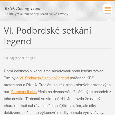
Krtek Racing Team
I s malým autem se dají jezdit velké závody
VI. Podbrdské setkání
legend
15.05.2017 21:29
První květnový víkend jsme absolvovali první letošní závod.
Tím bylo
VI. Podbrdské setkání legend
pořádané KBS
motorsport a RKHA. Tradiční soutěž plná krásných historických
aut.
Startovní listina
čítala na devadesát přihlášených posádek z
toho desítku Trabantů ve skupině H1. Je pravda že rychlý
charakter trati nahrával spíše silnějším vozům, ale díky
deštivému počasí se výkonové rozdíly pomalu vyrovnávaly.