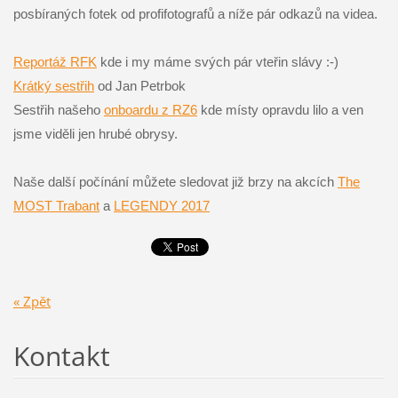
posbíraných fotek od profifotografů a níže pár odkazů na videa.
Reportáž RFK
kde i my máme svých pár vteřin slávy :-)
Krátký sestřih
od Jan Petrbok
Sestřih našeho
onboardu z RZ6
kde místy opravdu lilo a ven
jsme viděli jen hrubé obrysy.
Naše další počínání můžete sledovat již brzy na akcích
The
MOST Trabant
a
LEGENDY 2017
« Zpět
Kontakt