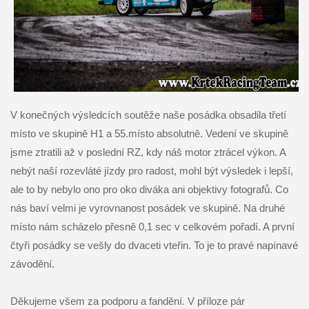
V konečných výsledcích soutěže naše posádka obsadila třetí
místo ve skupině H1 a 55.místo absolutně. Vedení ve skupině
jsme ztratili až v poslední RZ, kdy náš motor ztrácel výkon. A
nebýt naší rozevláté jízdy pro radost, mohl být výsledek i lepší,
ale to by nebylo ono pro oko diváka ani objektivy fotografů. Co
nás baví velmi je vyrovnanost posádek ve skupině. Na druhé
místo nám scházelo přesně 0,1 sec v celkovém pořadí. A první
čtyři posádky se vešly do dvaceti vteřin. To je to pravé napínavé
závodění.
Děkujeme všem za podporu a fandění. V příloze pár