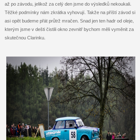
až po závodu, jelikož za celý den jsme do výsledků nekoukali.
Těžké podmínky nám zkrátka vyhovují. Takže na příští závod si
asi opět budeme přát průtrž mračen. Snad jen ten hadr od oleje,
kterým jsme v dešti čistili okno zevnitř bychom měli vyměnit za
skutečnou Clarinku.