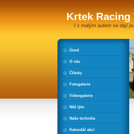
Krtek Racing
I s malým autem se dají je
Úvod
O nás
Články
Fotogalerie
Videogalerie
Náš tým
Naše technika
Kalendář akcí