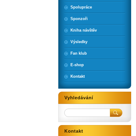
Spolupráce
Sponzoři
Kniha návštěv
Výsledky
Fan klub
E-shop
Kontakt
Vyhledávání
Kontakt