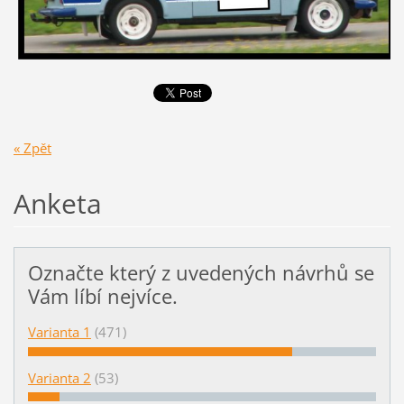
« Zpět
Anketa
Označte který z uvedených návrhů se
Vám líbí nejvíce.
Varianta 1
(471)
Varianta 2
(53)