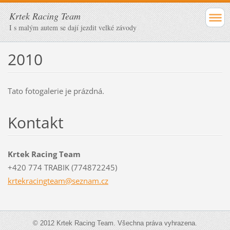
Krtek Racing Team
I s malým autem se dají jezdit velké závody
2010
Tato fotogalerie je prázdná.
Kontakt
Krtek Racing Team
+420 774 TRABIK (774872245)
krtekrac
ingteam@
seznam.c
z
© 2012 Krtek Racing Team. Všechna práva vyhrazena.