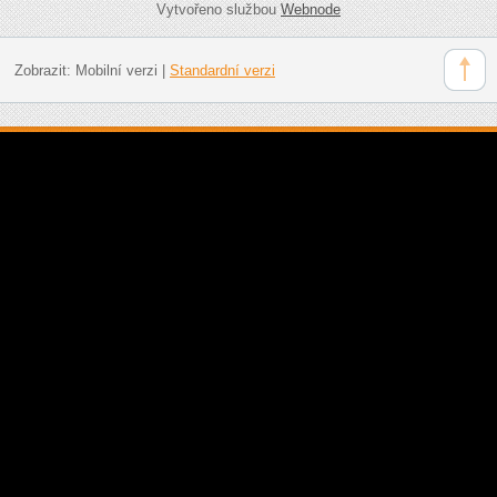
Vytvořeno službou
Webnode
Zobrazit:
Mobilní verzi
|
Standardní verzi