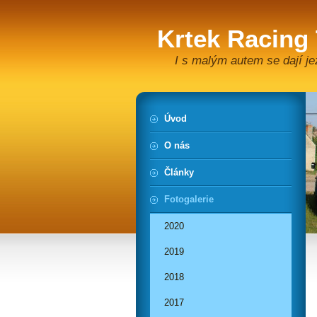
Krtek Racing
I s malým autem se dají je
Úvod
O nás
Články
Fotogalerie
2020
2019
2018
2017