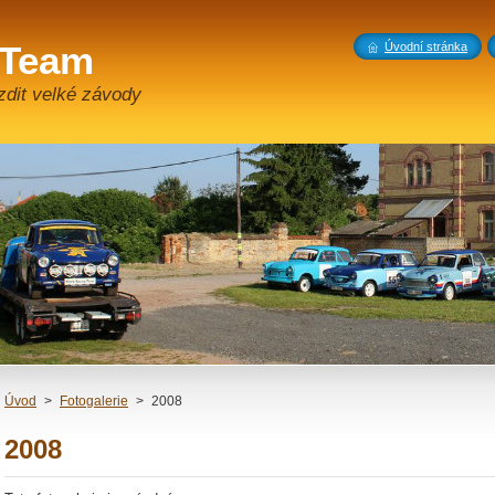
 Team
Úvodní stránka
zdit velké závody
Úvod
>
Fotogalerie
>
2008
2008