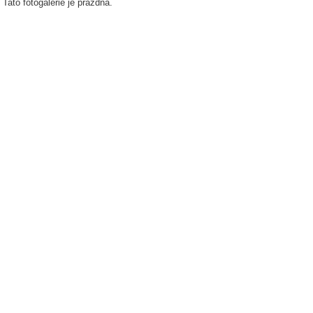
Tato fotogalerie je prázdná.