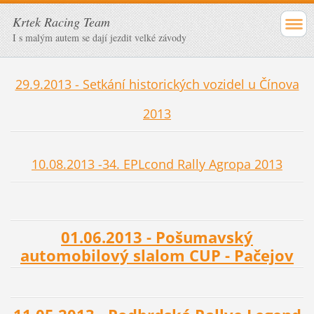
Krtek Racing Team
I s malým autem se dají jezdit velké závody
29.9.2013 - Setkání historických vozidel u Čínova
2013
10.08.2013 -34. EPLcond Rally Agropa 2013
01.06.2013 - Pošumavský
automobilový slalom CUP - Pačejov