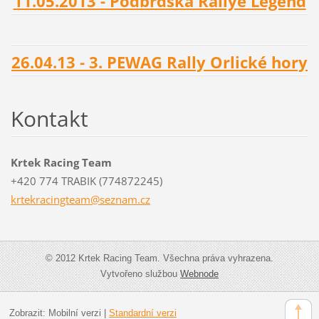
11.05.2013 - Podbrdská Rallye Legend
26.04.13 - 3. PEWAG Rally Orlické hory
Kontakt
Krtek Racing Team
+420 774 TRABIK (774872245)
krtekrac
ingteam@
seznam.c
z
© 2012 Krtek Racing Team. Všechna práva vyhrazena.
Vytvořeno službou
Webnode
Zobrazit:
Mobilní verzi
|
Standardní verzi