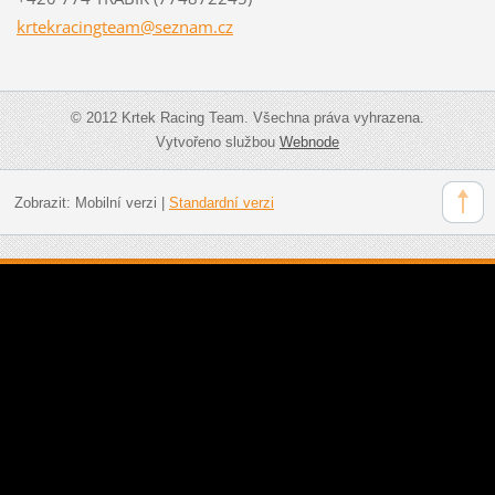
krtekrac
ingteam@
seznam.c
z
© 2012 Krtek Racing Team. Všechna práva vyhrazena.
Vytvořeno službou
Webnode
Zobrazit:
Mobilní verzi
|
Standardní verzi