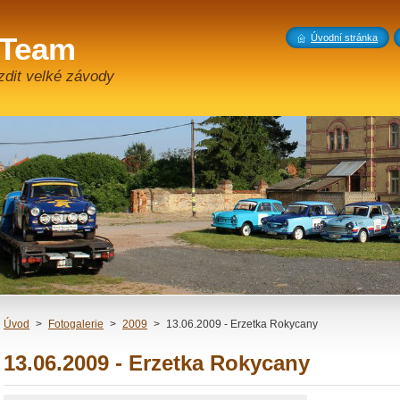
 Team
Úvodní stránka
zdit velké závody
Úvod
>
Fotogalerie
>
2009
>
13.06.2009 - Erzetka Rokycany
13.06.2009 - Erzetka Rokycany