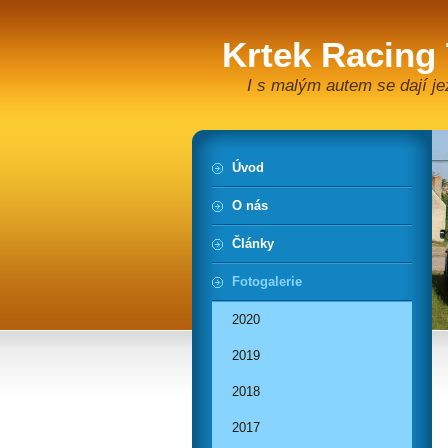
Krtek Racing
I s malým autem se dají je
Úvod
O nás
Články
Fotogalerie
2020
2019
2018
2017