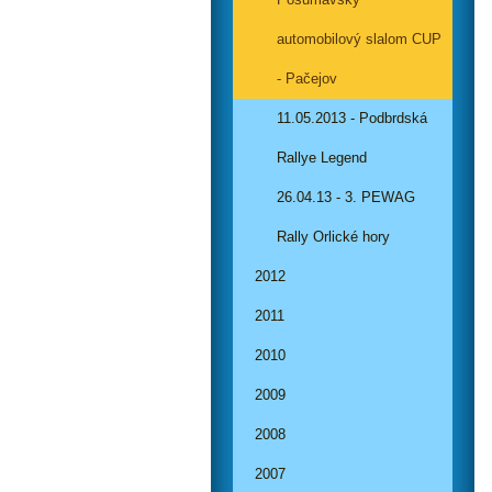
automobilový slalom CUP
- Pačejov
11.05.2013 - Podbrdská
Rallye Legend
26.04.13 - 3. PEWAG
Rally Orlické hory
2012
2011
2010
2009
2008
2007