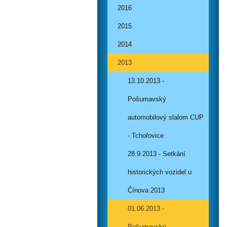
2016
2015
2014
2013
13.10.2013 -
Pošumavský
automobilový slalom CUP
- Tchořovice
28.9.2013 - Setkání
historických vozidel u
Čínova 2013
01.06.2013 -
Pošumavský