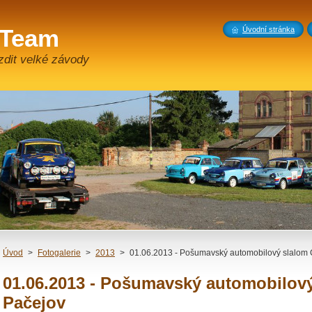
 Team
Úvodní stránka
zdit velké závody
Úvod
>
Fotogalerie
>
2013
>
01.06.2013 - Pošumavský automobilový slalom 
01.06.2013 - Pošumavský automobilový
Pačejov