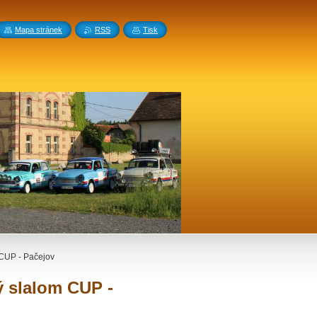
Mapa stránek
RSS
Tisk
CUP - Pačejov
 slalom CUP -