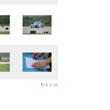
1
|
2
>
>>