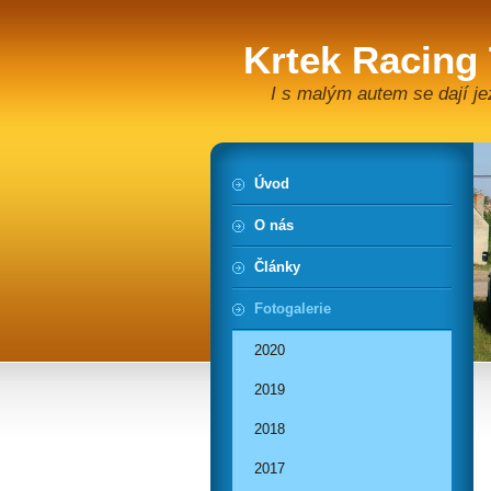
Krtek Racing
I s malým autem se dají je
Úvod
O nás
Články
Fotogalerie
2020
2019
2018
2017