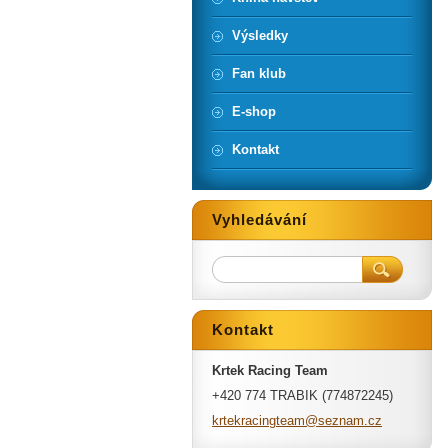
Výsledky
Fan klub
E-shop
Kontakt
Vyhledávání
Kontakt
Krtek Racing Team
+420 774 TRABIK (774872245)
krtekrac
ingteam@
seznam.c
z